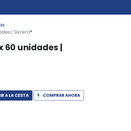
0
icio
is
ades | Sixzero®
 x 60 unidades |
R A LA CESTA
COMPRAR AHORA