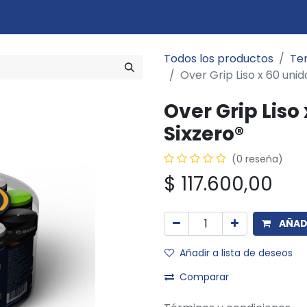
Marcas
Disciplinas
Quiero ser cliente
Novedades
Eventos
In
Todos los productos
Ten
Over Grip Liso x 60 unid
Over Grip Liso
Sixzero®
(0 reseña)
$
117.600,00
AÑADI
Añadir a lista de deseos
Comparar