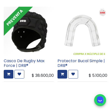
PREVENTA
Casco De Rugby Max
Protector Bucal Simple |
Force | DRB®
DRB®
$
38.600,00
$
5.100,00