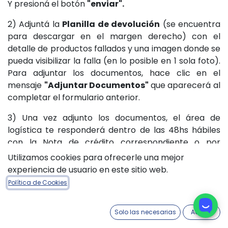
Y presioná el botón
"enviar".
2) Adjuntá la
Planilla de devolución
(se encuentra
para descargar en el margen derecho) con el
detalle de productos fallados y una imagen donde se
pueda visibilizar la falla (en lo posible en 1 sola foto).
Para adjuntar los documentos, hace clic en el
mensaje
"Adjuntar Documentos"
que aparecerá al
completar el formulario anterior.
3) Una vez adjunto los documentos, el área de
logística te responderá dentro de las 48hs hábiles
con la Nota de crédito correspondiente o por
cualquier duda.
Utilizamos cookies para ofrecerle una mejor
experiencia de usuario en este sitio web.
Recordá que podrás seguir el estado de tu ticket
Política de Cookies
ingresando a "Mi cuenta", "Tickets"
Solo las necesarias
Acepto