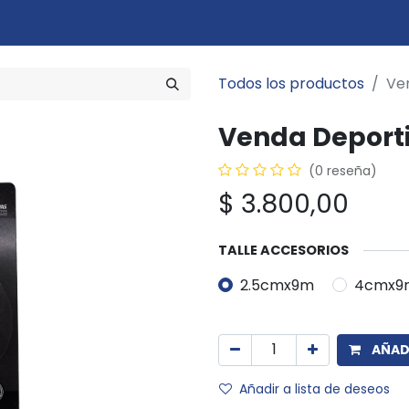
Marcas
Disciplinas
Quiero ser cliente
Novedades
Eventos
In
Todos los productos
Ve
Venda Deporti
(0 reseña)
$
3.800,00
TALLE ACCESORIOS
2.5cmx9m
4cmx9
AÑADI
Añadir a lista de deseos