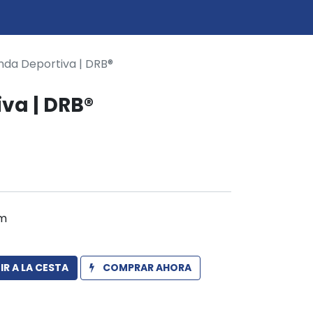
0
icio
nda Deportiva | DRB®
va | DRB®
m
R A LA CESTA
COMPRAR AHORA