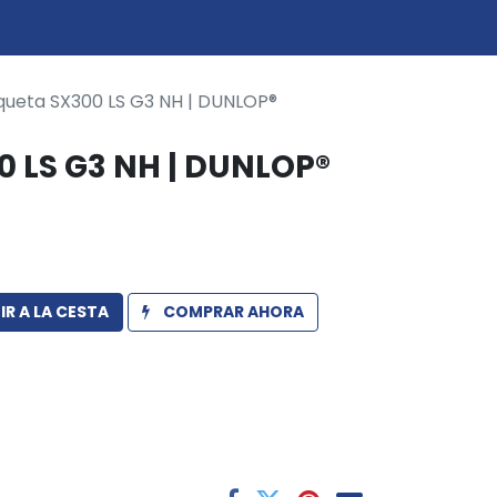
0
icio
queta SX300 LS G3 NH | DUNLOP®
 LS G3 NH | DUNLOP®
R A LA CESTA
COMPRAR AHORA