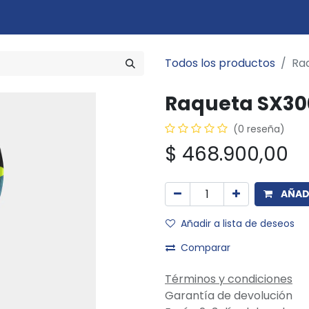
Marcas
Disciplinas
Quiero ser cliente
Novedades
Eventos
In
Todos los productos
Ra
Raqueta SX300
(0 reseña)
$
468.900,00
AÑADI
Añadir a lista de deseos
Comparar
Términos y condiciones
Garantía de devolución