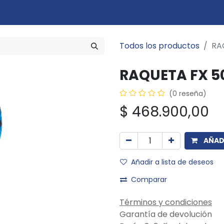
Marcas
Disciplinas
Quiero ser cliente
Novedades
Eventos
In
Todos los productos
RA
RAQUETA FX 50
(0 reseña)
$
468.900,00
AÑADI
Añadir a lista de deseos
Comparar
Términos y condiciones
Garantía de devolución