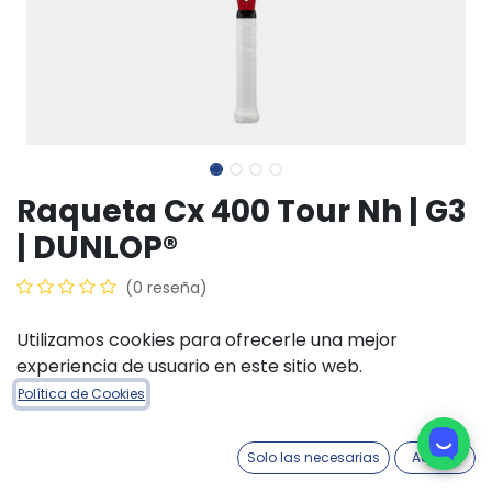
Raqueta Cx 400 Tour Nh | G3
| DUNLOP®
(0 reseña)
$
468.900,00
Utilizamos cookies para ofrecerle una mejor
experiencia de usuario en este sitio web.
Política de Cookies
AÑADIR A LA CESTA
COMPRAR AHORA
Solo las necesarias
Acepto
Añadir a lista de deseos