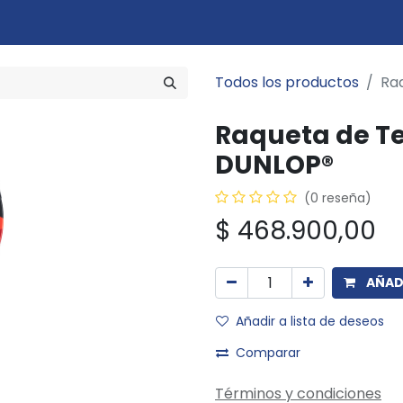
Marcas
Disciplinas
Quiero ser cliente
Novedades
Eventos
In
Todos los productos
Raq
Raqueta de Ten
DUNLOP®
(0 reseña)
$
468.900,00
AÑADI
Añadir a lista de deseos
Comparar
Términos y condiciones