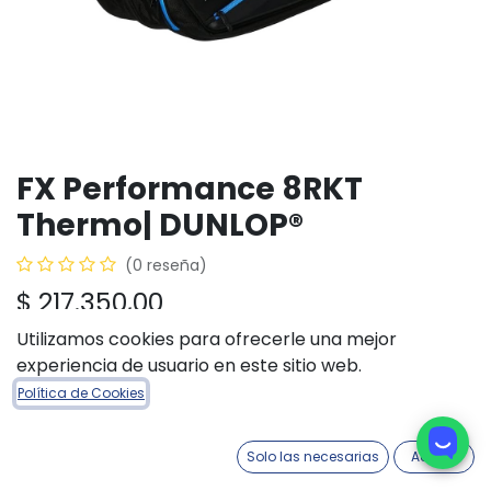
FX Performance 8RKT
Thermo| DUNLOP®
(0 reseña)
$
217.350,00
Utilizamos cookies para ofrecerle una mejor
experiencia de usuario en este sitio web.
Política de Cookies
AÑADIR A LA CESTA
COMPRAR AHORA
Añadir a lista de deseos
Solo las necesarias
Acepto