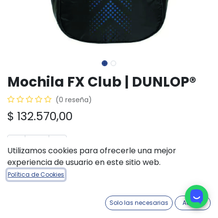
Mochila FX Club | DUNLOP®
(0 reseña)
$
132.570,00
Utilizamos cookies para ofrecerle una mejor
experiencia de usuario en este sitio web.
AÑADIR A LA CESTA
COMPRAR AHORA
Política de Cookies
Añadir a lista de deseos
Solo las necesarias
Acepto
Términos y condiciones