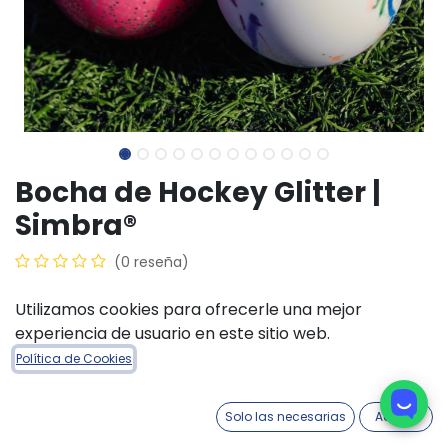
Bocha de Hockey Glitter |
Simbra®
(0 reseña)
$
10.400,00
Utilizamos cookies para ofrecerle una mejor
experiencia de usuario en este sitio web.
Política de Cookies
AÑADIR A LA CESTA
COMPRAR AHORA
Solo las necesarias
Acepto
Añadir a lista de deseos