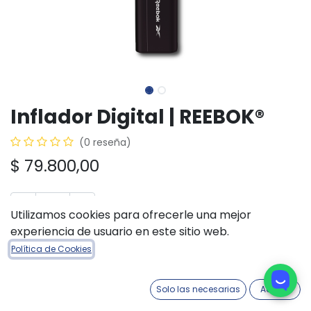
Inflador Digital | REEBOK®
(0 reseña)
$
79.800,00
Utilizamos cookies para ofrecerle una mejor
experiencia de usuario en este sitio web.
AÑADIR A LA CESTA
COMPRAR AHORA
Política de Cookies
Añadir a lista de deseos
Solo las necesarias
Acepto
Fecha aproximada de ingreso:
14/08/2026