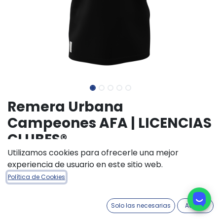
Remera Urbana
Campeones AFA | LICENCIAS
CLUBES®
Utilizamos cookies para ofrecerle una mejor
(0 reseña)
experiencia de usuario en este sitio web.
$
30.000,00
Política de Cookies
COLORES INDUMENTARIA
Solo las necesarias
Acepto
Negro
Blanco