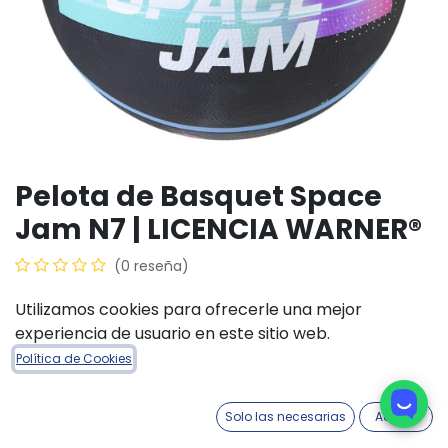
Pelota de Basquet Space
Jam N7 | LICENCIA WARNER®
(0 reseña)
$
15.700,00
Utilizamos cookies para ofrecerle una mejor
experiencia de usuario en este sitio web.
COLORES ACCESORIOS
Política de Cookies
Negro
Naranja-Turquesa
Solo las necesarias
Acepto