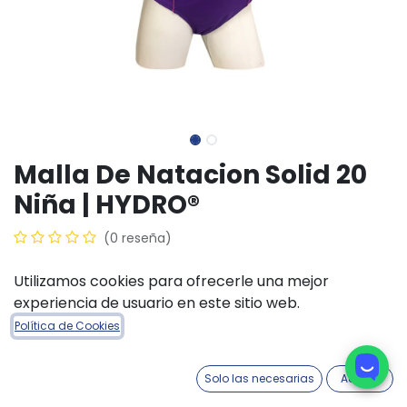
Malla De Natacion Solid 20
Niña | HYDRO®
(0 reseña)
$
28.000,00
Utilizamos cookies para ofrecerle una mejor
experiencia de usuario en este sitio web.
COLORES INDUMENTARIA
Política de Cookies
Violeta-Fucsia
Azul-Naranja
Solo las necesarias
Acepto
TALLE INDUMENTARIA