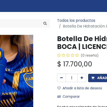
Marcas
Disciplinas
Quiero ser cliente
Novedades
Eventos
In
Todos los productos
Botella De Hidratación
Botella De Hi
BOCA | LICENC
(0 reseña)
$
17.700,00
AÑADI
Añadir a lista de deseos
Comparar