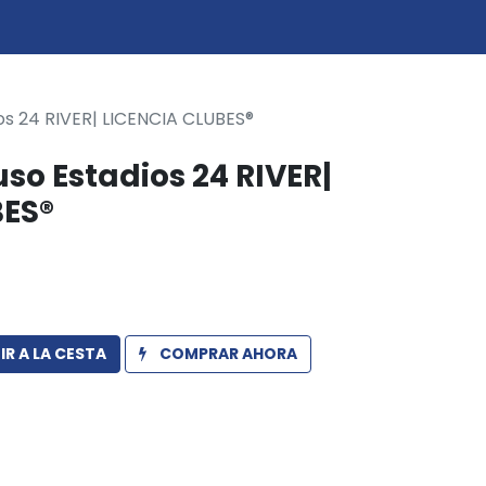
0
icio
ios 24 RIVER| LICENCIA CLUBES®
so Estadios 24 RIVER|
BES®
R A LA CESTA
COMPRAR AHORA