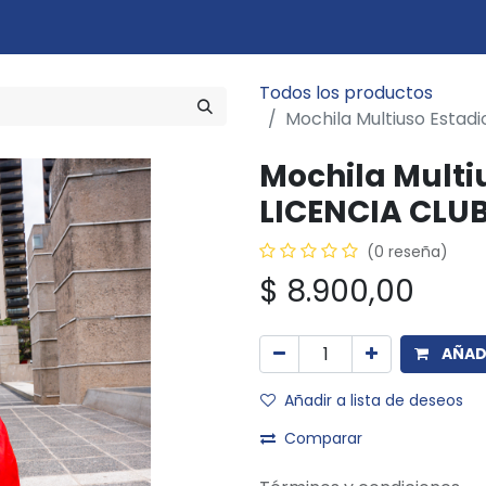
Marcas
Disciplinas
Quiero ser cliente
Novedades
Eventos
In
Todos los productos
Mochila Multiuso Estad
Mochila Multiu
LICENCIA CLU
(0 reseña)
$
8.900,00
AÑADI
Añadir a lista de deseos
Comparar