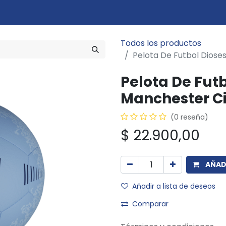
Marcas
Disciplinas
Quiero ser cliente
Novedades
Eventos
In
Todos los productos
Pelota De Futbol Diose
Pelota De Futb
Manchester Ci
(0 reseña)
$
22.900,00
AÑADI
Añadir a lista de deseos
Comparar