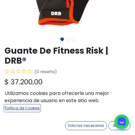
Guante De Fitness Risk |
DRB®
(0 reseña)
$
37.200,00
Utilizamos cookies para ofrecerle una mejor
TALLE INDUMENTARIA
experiencia de usuario en este sitio web.
S
M
L
XL
Política de Cookies
Solo las necesarias
Acepto