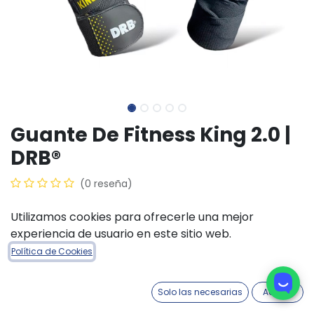
Guante De Fitness King 2.0 |
DRB®
(0 reseña)
$
29.700,00
Utilizamos cookies para ofrecerle una mejor
experiencia de usuario en este sitio web.
TALLE ACCESORIOS
Política de Cookies
M
S
L
XL
Solo las necesarias
Acepto