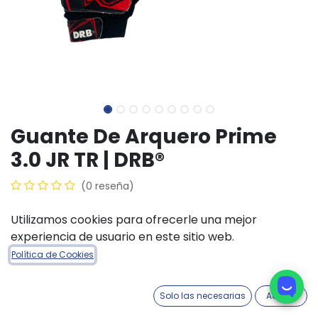
Guante De Arquero Prime
3.0 JR TR | DRB®
(0 reseña)
$
17.700,00
Utilizamos cookies para ofrecerle una mejor
experiencia de usuario en este sitio web.
TALLE ACCESORIOS
Política de Cookies
6
4
5
7
Solo las necesarias
Acepto
COLORES ACCESORIOS