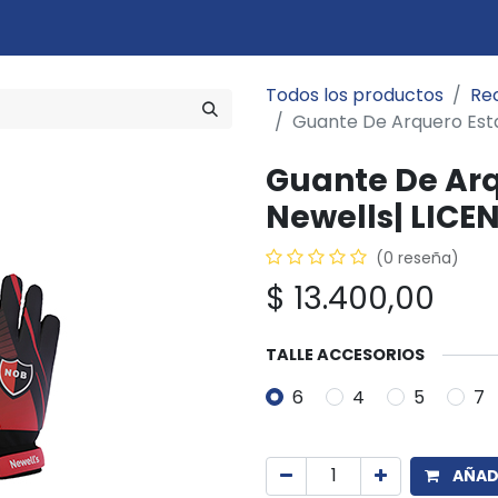
Marcas
Disciplinas
Quiero ser cliente
Novedades
Eventos
In
Todos los productos
Re
Guante De Arquero Esta
Guante De Arq
Newells| LICE
(0 reseña)
$
13.400,00
TALLE ACCESORIOS
6
4
5
7
AÑADI