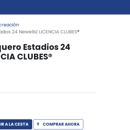
0
icio
creación
dios 24 Newells| LICENCIA CLUBES®
uero Estadios 24
NCIA CLUBES®
R A LA CESTA
COMPRAR AHORA