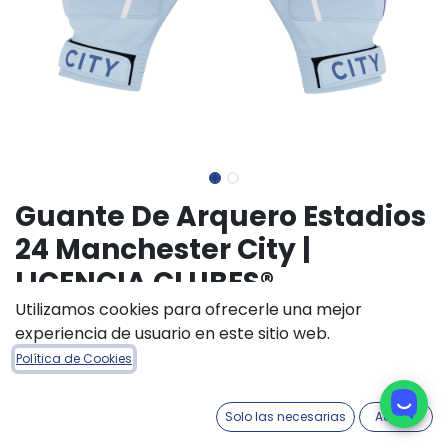
Guante De Arquero Estadios
24 Manchester City |
LICENCIA CLUBES®
Utilizamos cookies para ofrecerle una mejor
(0 reseña)
experiencia de usuario en este sitio web.
$
13.400,00
Política de Cookies
TALLE ACCESORIOS
Solo las necesarias
Acepto
6
4
5
7