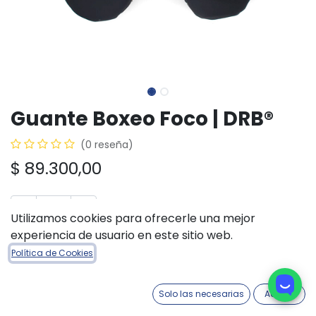
Guante Boxeo Foco | DRB®
(0 reseña)
$
89.300,00
Utilizamos cookies para ofrecerle una mejor
experiencia de usuario en este sitio web.
AÑADIR A LA CESTA
COMPRAR AHORA
Política de Cookies
Añadir a lista de deseos
Solo las necesarias
Acepto
Fecha aproximada de ingreso:
30/10/2026