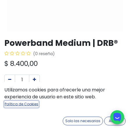
Powerband Medium | DRB®
(0 reseña)
$
8.400,00
Utilizamos cookies para ofrecerle una mejor
AÑADIR A LA CESTA
COMPRAR AHORA
experiencia de usuario en este sitio web.
Añadir a lista de deseos
Política de Cookies
Fecha aproximada de ingreso:
30/09/2026
Solo las necesarias
Acepto
Términos y condiciones