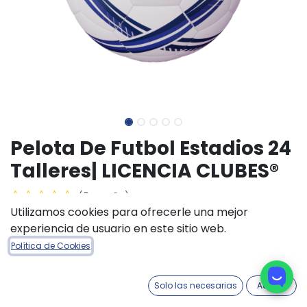
Pelota De Futbol Estadios 24
Talleres| LICENCIA CLUBES®
(0 reseña)
Utilizamos cookies para ofrecerle una mejor
$
20.800,00
experiencia de usuario en este sitio web.
Política de Cookies
AÑADIR A LA CESTA
COMPRAR AHORA
Solo las necesarias
Acepto