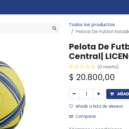
Marcas
Disciplinas
Quiero ser cliente
Novedades
Eventos
In
Todos los productos
Pelota De Futbol Estad
Pelota De Futb
Central| LICE
(0 reseña)
$
20.800,00
AÑADI
Añadir a lista de deseos
Comparar