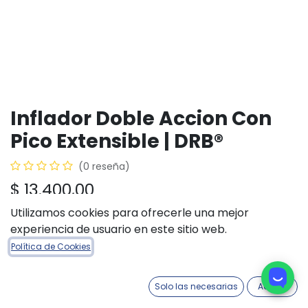
Inflador Doble Accion Con
Pico Extensible | DRB®
(0 reseña)
$
13.400,00
Utilizamos cookies para ofrecerle una mejor
experiencia de usuario en este sitio web.
Política de Cookies
AÑADIR A LA CESTA
COMPRAR AHORA
Añadir a lista de deseos
Solo las necesarias
Acepto