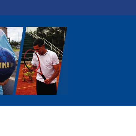
0
icio