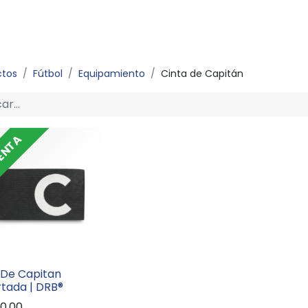
ctos
Fútbol
Equipamiento
Cinta de Capitán
ENTA
 De Capitan
tada | DRB®
00,00