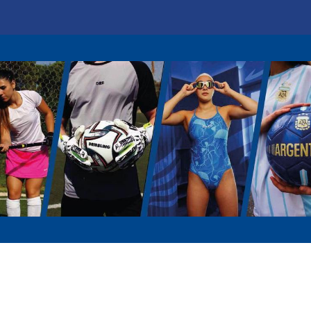
Marcas
Disciplinas
Quiero ser cliente
Novedades
Eventos
In