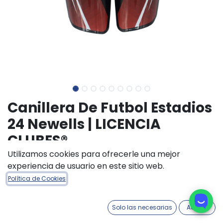
Canillera De Futbol Estadios
24 Newells | LICENCIA
CLUBES®
Utilizamos cookies para ofrecerle una mejor
(0 reseña)
experiencia de usuario en este sitio web.
$
11.100,00
Política de Cookies
TALLE ACCESORIOS
Solo las necesarias
Acepto
M
S
XS