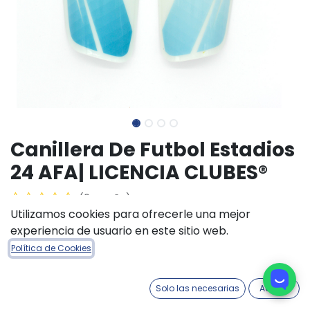
Canillera De Futbol Estadios
24 AFA| LICENCIA CLUBES®
(0 reseña)
Utilizamos cookies para ofrecerle una mejor
$
11.100,00
experiencia de usuario en este sitio web.
Política de Cookies
TALLE ACCESORIOS
M
S
XS
Solo las necesarias
Acepto