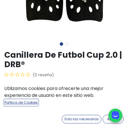
Canillera De Futbol Cup 2.0 |
DRB®
(0 reseña)
$
6.000,00
Utilizamos cookies para ofrecerle una mejor
experiencia de usuario en este sitio web.
TALLE ACCESORIOS
Política de Cookies
M
S
XS
Solo las necesarias
Acepto
COLORES ACCESORIOS