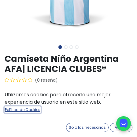
Camiseta Niño Argentina
AFA| LICENCIA CLUBES®
(0 reseña)
$
28.000,00
Utilizamos cookies para ofrecerle una mejor
experiencia de usuario en este sitio web.
TALLE INDUMENTARIA
Política de Cookies
4
6
8
10
12
14
Solo las necesarias
Acepto