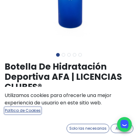
Botella De Hidratación
Deportiva AFA | LICENCIAS
CLUBES®
Utilizamos cookies para ofrecerle una mejor
(0 reseña)
experiencia de usuario en este sitio web.
$
17.700,00
Política de Cookies
COLORES ACCESORIOS
Solo las necesarias
Acepto
Celeste