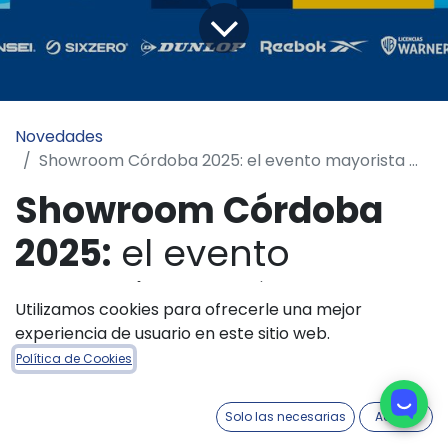
Novedades
Showroom Córdoba 2025: el evento mayorista más grande de accesorios deportivos.
Showroom Córdoba
2025:
el evento
mayorista más
Utilizamos cookies para ofrecerle una mejor
grande de accesorios
experiencia de usuario en este sitio web.
Política de Cookies
deportivos⚽🏀🎾
Solo las necesarias
Acepto