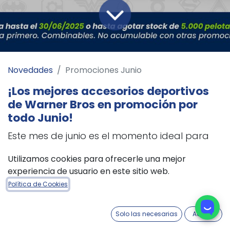
Novedades
Promociones Junio
¡Los mejores accesorios deportivos
de Warner Bros en promoción por
todo Junio!
Este mes de junio es el momento ideal para
sumar a tu tienda las pelotas de fútbol y
Utilizamos cookies para ofrecerle una mejor
básquet.
¿Y que mejor que sean de Warner
experiencia de usuario en este sitio web.
Bros?
Política de Cookies
Con diseños únicois las nuevas pelotas de
Solo las necesarias
Acepto
Superman, Batman, Flash, Space Jam y