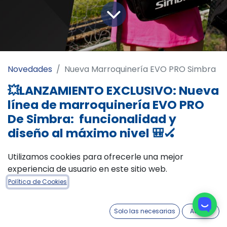
Novedades
Nueva Marroquinería EVO PRO Simbra
💥LANZAMIENTO EXCLUSIVO: Nueva
línea de marroquinería EVO PRO
De Simbra: funcionalidad y
diseño al máximo nivel 🎒🏑
Utilizamos cookies para ofrecerle una mejor
experiencia de usuario en este sitio web.
En Sportcom seguimos renovando nuestro
Política de Cookies
portfolio para que puedas ofrecerle a tus
clientes lo último en equipamiento para
Solo las necesarias
Acepto
hockey, el deporte más famoso entre las