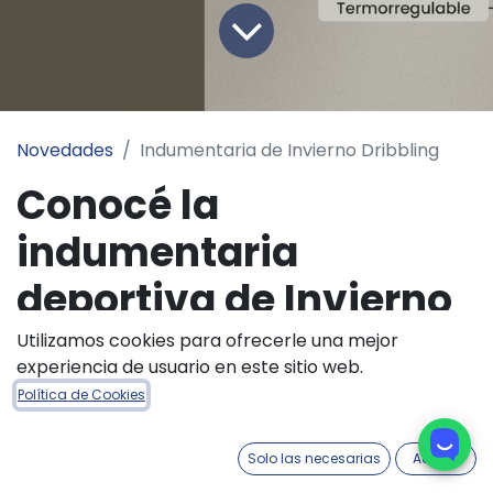
Novedades
Indumentaria de Invierno Dribbling
Conocé la
indumentaria
deportiva de Invierno
Dribbling
Utilizamos cookies para ofrecerle una mejor
experiencia de usuario en este sitio web.
Política de Cookies
Los primeros fríos del año se empiezan a
sentir y eso significa una sola cosa:
es
Solo las necesarias
Acepto
momento de abrigar a tus clientes.