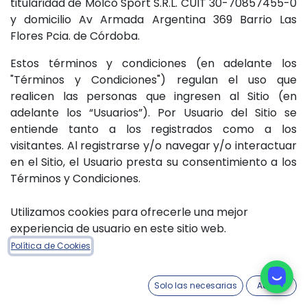
titularidad de Molco Sport S.R.L. CUIT 30-70857455-0
y domicilio Av Armada Argentina 369 Barrio Las
Flores Pcia. de Córdoba.
Estos términos y condiciones (en adelante los
"Términos y Condiciones") regulan el uso que
realicen las personas que ingresen al Sitio (en
adelante los “Usuarios”). Por Usuario del Sitio se
entiende tanto a los registrados como a los
visitantes. Al registrarse y/o navegar y/o interactuar
en el Sitio, el Usuario presta su consentimiento a los
Términos y Condiciones.
Cualquier persona que no acepte estos Términos y
Utilizamos cookies para ofrecerle una mejor
Condiciones, los cuales tienen un carácter
experiencia de usuario en este sitio web.
obligatorio y vinculante, deberá abstenerse de
Política de Cookies
utilizar el Sitio. Cualquier referencia a estos Términos
y Condiciones también se entiende efectuada a la
Solo las necesarias
Acepto
normativa aplicable, salvo en lo que esté modificada
por la última versión vigente de estos Términos y