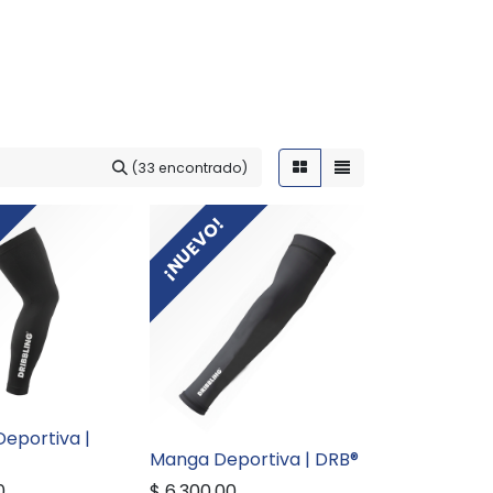
(33 encontrado)
¡NUEVO!
eportiva |
Manga Deportiva | DRB®
0
$
6.300,00