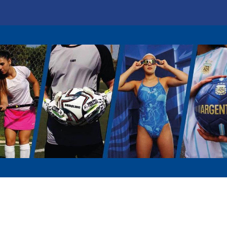
Marcas
Disciplinas
Quiero ser cliente
Novedades
Eventos
In