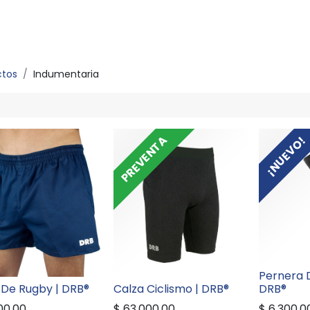
ctos
Indumentaria
PREVENTA
¡NUEVO!
Pernera D
 De Rugby | DRB®
Calza Ciclismo | DRB®
DRB®
00,00
$
63.000,00
$
6.300,0