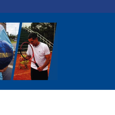
0
icio