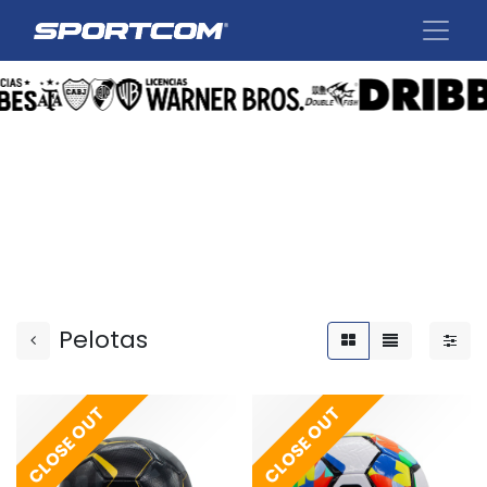
Pelotas
CLOSE OUT
CLOSE OUT