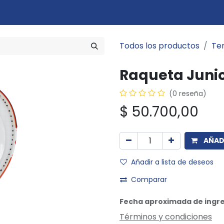
Marcas
Disciplinas
Quiero ser cliente
Novedades
Eventos
In
Todos los productos
Ten
Raqueta Junior
(0 reseña)
$
50.700,00
AÑADI
Añadir a lista de deseos
Comparar
Fecha aproximada de ingre
Términos y condiciones