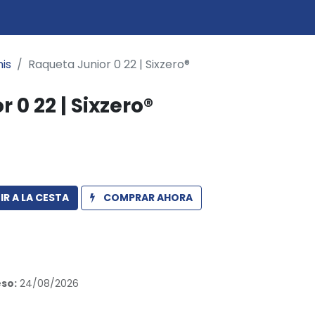
0
icio
is
Raqueta Junior 0 22 | Sixzero®
 0 22 | Sixzero®
R A LA CESTA
COMPRAR AHORA
so:
24/08/2026