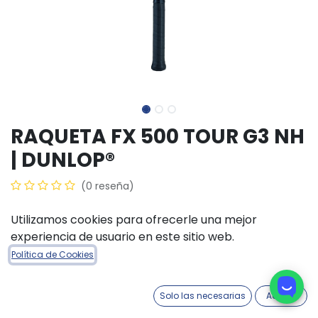
RAQUETA FX 500 TOUR G3 NH
| DUNLOP®
(0 reseña)
$
468.900,00
Utilizamos cookies para ofrecerle una mejor
experiencia de usuario en este sitio web.
Política de Cookies
AÑADIR A LA CESTA
COMPRAR AHORA
Solo las necesarias
Acepto
Añadir a lista de deseos