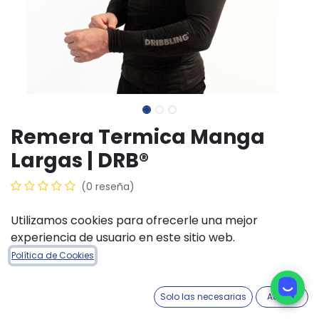
Remera Termica Manga
Largas | DRB®
(0 reseña)
$
25.000,00
Utilizamos cookies para ofrecerle una mejor
experiencia de usuario en este sitio web.
COLORES INDUMENTARIA
Política de Cookies
Negro
Blanco
Solo las necesarias
Acepto
TALLE INDUMENTARIA