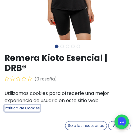
Remera Kioto Esencial |
DRB®
(0 reseña)
$
24.000,00
Utilizamos cookies para ofrecerle una mejor
experiencia de usuario en este sitio web.
COLORES INDUMENTARIA
Política de Cookies
Negro
Blanco
Solo las necesarias
Acepto
TALLE INDUMENTARIA