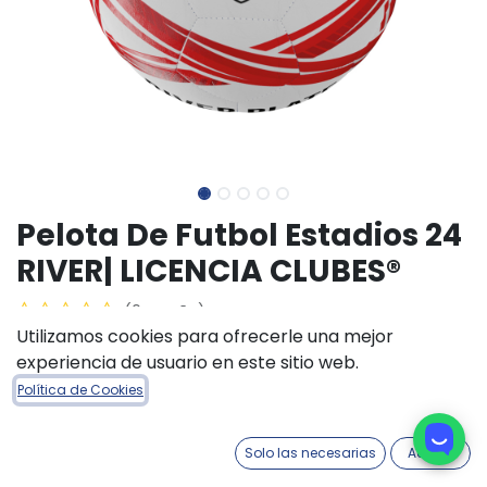
Pelota De Futbol Estadios 24
RIVER| LICENCIA CLUBES®
(0 reseña)
Utilizamos cookies para ofrecerle una mejor
$
20.800,00
experiencia de usuario en este sitio web.
Política de Cookies
Solo las necesarias
Acepto
AÑADIR A LA CESTA
COMPRAR AHORA