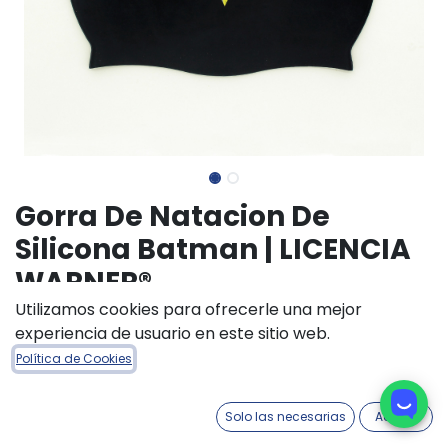
Gorra De Natacion De
Silicona Batman | LICENCIA
WARNER®
Utilizamos cookies para ofrecerle una mejor
(0 reseña)
experiencia de usuario en este sitio web.
$
5.200,00
Política de Cookies
Solo las necesarias
Acepto