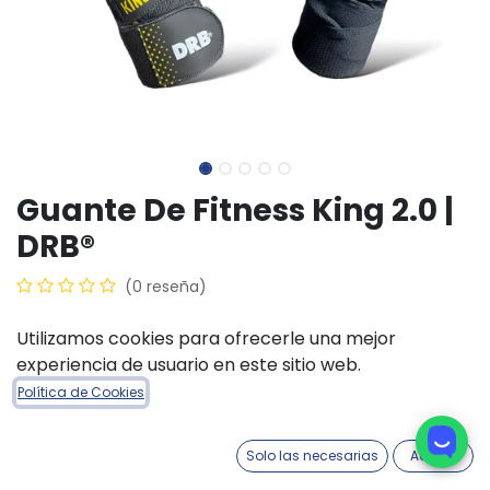
Guante De Fitness King 2.0 |
DRB®
(0 reseña)
$
29.700,00
Utilizamos cookies para ofrecerle una mejor
experiencia de usuario en este sitio web.
TALLE ACCESORIOS
Política de Cookies
M
S
L
XL
Solo las necesarias
Acepto