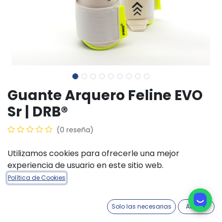
Guante Arquero Feline EVO
Sr | DRB®
(0 reseña)
$
104.200,00
Utilizamos cookies para ofrecerle una mejor
experiencia de usuario en este sitio web.
TALLE ACCESORIOS
Política de Cookies
8
9
10
11
Solo las necesarias
Acepto
COLORES ACCESORIOS