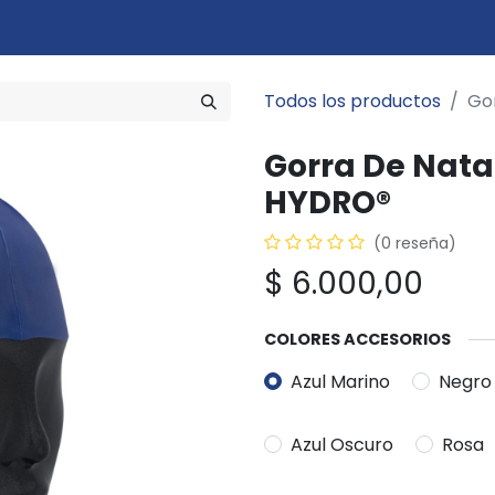
Marcas
Disciplinas
Quiero ser cliente
Novedades
Eventos
In
Todos los productos
Gor
Gorra De Natac
HYDRO®
(0 reseña)
$
6.000,00
COLORES ACCESORIOS
Azul Marino
Negro
Azul Oscuro
Rosa